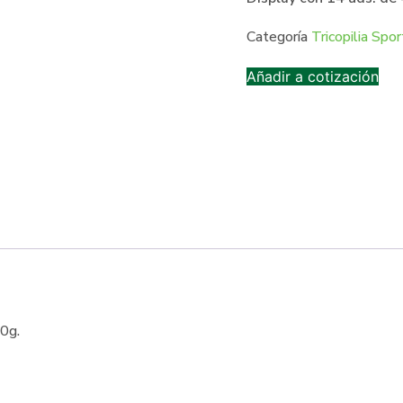
Categoría
Tricopilia Spor
Añadir a cotización
40g.