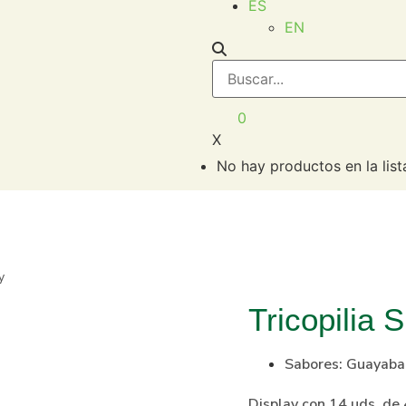
ES
EN
0
X
No hay productos en la list
y
Tricopilia 
Sabores:
Guayaba
Display con 14 uds. de