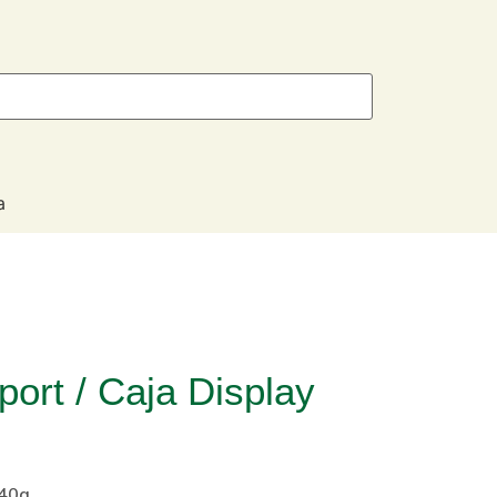
a
Sport / Caja Display
 40g